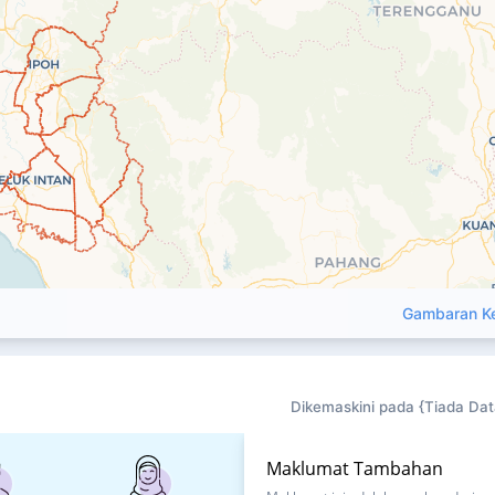
Gambaran Ke
Dikemaskini pada {Tiada Dat
Maklumat Tambahan