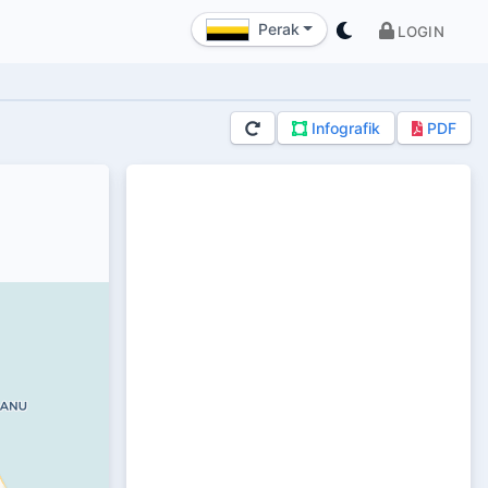
Perak
LOGIN
Infografik
PDF