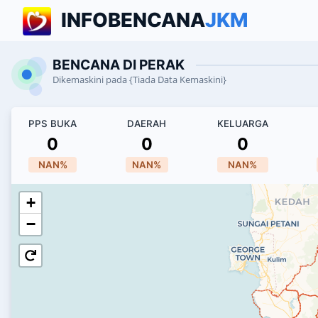
INFOBENCANA
JKM
BENCANA DI PERAK
Dikemaskini pada {Tiada Data Kemaskini}
PPS BUKA
DAERAH
KELUARGA
0
0
0
NAN%
NAN%
NAN%
+
−