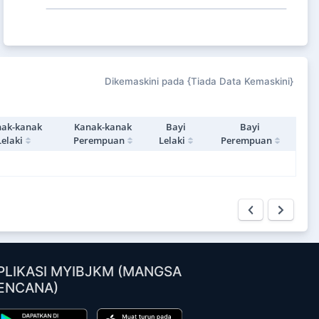
Dikemaskini pada {Tiada Data Kemaskini}
nak-kanak
Kanak-kanak
Bayi
Bayi
Lelaki
Perempuan
Lelaki
Perempuan
PLIKASI MYIBJKM (MANGSA
ENCANA)